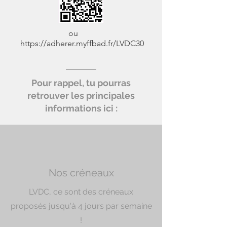
ou
https://adherer.myffbad.fr/LVDC30
Pour rappel, tu pourras
retrouver les principales
informations ici :
Nos créneaux
LVDC, ce sont des créneaux
proposés jusqu'à 4 jours par semaine
!