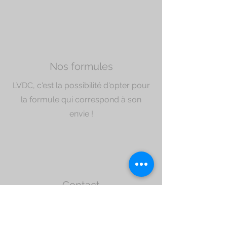
Nos formules
LVDC, c'est la possibilité d'opter pour
la formule qui correspond à son
envie !
Contact
S'il te reste des questions, n'hésites
pas à nous joindre par mail à